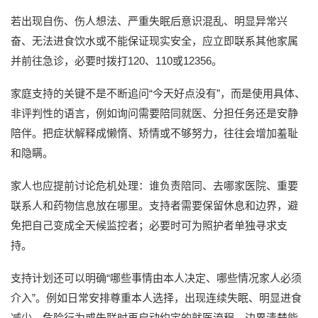
若出现自伤、伤人想法、严重失眠后意识混乱、明显异常兴
奋、无法进食饮水或不能保证现实安全，应立即联系其他家属
并前往急诊，必要时拨打120、110或12356。
家庭支持的关键不是不断追问“今天好点没有”，而是使用具体、
非评判性的语言，例如询问需要陪同就医、分担任务还是安静
陪伴。把症状解释成懒惰、矫情或不够努力，往往会增加羞耻
和隐瞒。
家人也应提前讨论危机处理：谁负责陪同、去哪家医院、重要
联系人和药物信息放在哪里。支持者需要保留休息和边界，避
免把自己变成全天候监控者；必要时可为照护者单独寻求支
持。
支持计划还可以明确“哪些事情由本人决定、哪些情况家人必须
介入”。例如日常安排尊重本人选择，出现连续失眠、明显进食
减少、危险行为或失联时再启动约定的就医流程。边界清楚能