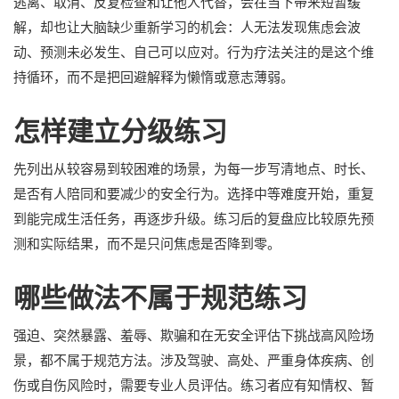
逃离、取消、反复检查和让他人代替，会在当下带来短暂缓
解，却也让大脑缺少重新学习的机会：人无法发现焦虑会波
动、预测未必发生、自己可以应对。行为疗法关注的是这个维
持循环，而不是把回避解释为懒惰或意志薄弱。
怎样建立分级练习
先列出从较容易到较困难的场景，为每一步写清地点、时长、
是否有人陪同和要减少的安全行为。选择中等难度开始，重复
到能完成生活任务，再逐步升级。练习后的复盘应比较原先预
测和实际结果，而不是只问焦虑是否降到零。
哪些做法不属于规范练习
强迫、突然暴露、羞辱、欺骗和在无安全评估下挑战高风险场
景，都不属于规范方法。涉及驾驶、高处、严重身体疾病、创
伤或自伤风险时，需要专业人员评估。练习者应有知情权、暂