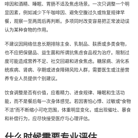
啡因和酒精、睡眠、胃肠不适及焦虑场景。一次只调整一个明
显因素，例如减少下午咖啡因、避免空腹过久或恢复规律早
餐，观察一至两周后再判断。多项同时改变容易把正常波动误
认为某种食物的作用。
不建议因网络信息长期排除主食、乳制品、麸质或多类食物，
也不应把保健品、益生菌和所谓抗焦虑食品视为治疗。限制过
度可能造成营养不足、社交回避和进食焦虑。糖尿病、消化系
统疾病、肾病、孕期或进食障碍风险人群，需要医生或注册营
养专业人员提供个别建议。
饮食调整是否有价值，应看精力、进食规律、睡眠和生活功
能，而不是餐后每一次身体感觉。若因害怕心悸、过敏或“食物
不洁”而不断缩小可吃范围，体重明显变化，或出现催吐、暴食
和补偿行为，应尽快接受医疗与心理评估。
什么时候需要专业评估