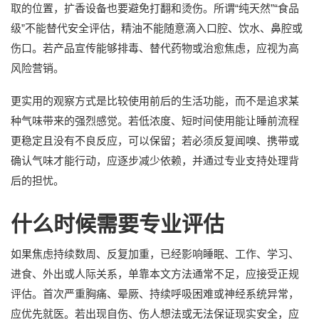
取的位置，扩香设备也要避免打翻和烫伤。所谓“纯天然”“食品
级”不能替代安全评估，精油不能随意滴入口腔、饮水、鼻腔或
伤口。若产品宣传能够排毒、替代药物或治愈焦虑，应视为高
风险营销。
更实用的观察方式是比较使用前后的生活功能，而不是追求某
种气味带来的强烈感觉。若低浓度、短时间使用能让睡前流程
更稳定且没有不良反应，可以保留；若必须反复闻嗅、携带或
确认气味才能行动，应逐步减少依赖，并通过专业支持处理背
后的担忧。
什么时候需要专业评估
如果焦虑持续数周、反复加重，已经影响睡眠、工作、学习、
进食、外出或人际关系，单靠本文方法通常不足，应接受正规
评估。首次严重胸痛、晕厥、持续呼吸困难或神经系统异常，
应优先就医。若出现自伤、伤人想法或无法保证现实安全，应