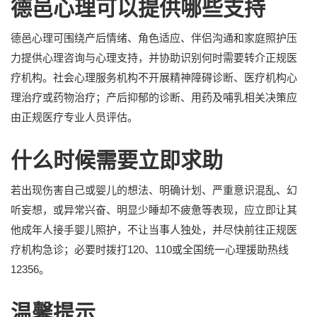
德邑心理可以提供哪些支持
德邑心理可围绕产后情绪、角色适应、伴侣沟通和家庭照护压
力提供心理咨询与心理支持，并协助识别何时需要转介正规医
疗机构。社会心理服务机构不开展精神障碍诊断、医疗机构心
理治疗或药物治疗；产后抑郁的诊断、用药及哺乳相关决策应
由正规医疗专业人员评估。
什么时候需要立即求助
若出现伤害自己或婴儿的想法、明确计划、严重意识混乱、幻
听妄想，或异常兴奋、明显少睡却不疲惫等表现，应立即让其
他成年人接手婴儿照护，不让当事人独处，并尽快前往正规医
疗机构急诊；必要时拨打120、110或全国统一心理援助热线
12356。
温馨提示