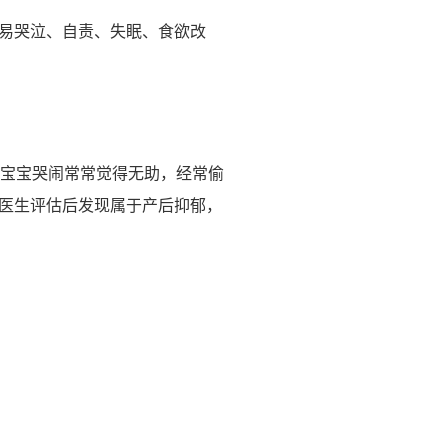
易哭泣、自责、失眠、食欲改
对宝宝哭闹常常觉得无助，经常偷
医生评估后发现属于产后抑郁，