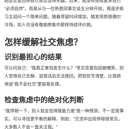
她会反复回想自己是否显得无趣。后来，她没有继续要求自己
“必须自然”，而是从与一位熟悉同事交谈五分钟开始，再逐步练
习主动问一个简单问题。随着停留时间增加，她发现即使偶尔
冷场，别人也没有像她想象中那样持续评价她。
怎样缓解社交焦虑？
识别最担心的结果
可以问自己：“我真正害怕发生什么？”常见答案包括被嘲笑、别
人觉得自己无聊、说错话后无法挽回。把担忧写清楚，比笼统
地说“我不会社交”更容易处理。
检查焦虑中的绝对化判断
“我停顿一下，别人就会觉得我能力差”是一种预测，不一定是事
实。可以寻找更平衡的解释，例如：“交流中出现停顿很常见，
大多数人不会一直关注我。”