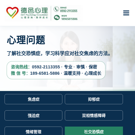
心理问题
了解社交恐惧症，学习科学应对社交焦虑的方法。
咨询热线：
0592-2113355 · 专业 · 审慎 · 保密
微 信 号：
189-6581-5886 · 温暖支持 · 心理成长
焦虑症
抑郁症
强迫症
双相情感障碍
情绪管理
社交恐惧症