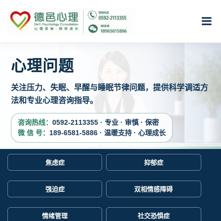
心理问题
关注压力、失眠、早醒与睡眠节律问题，提供科学调适方
法和专业心理咨询指导。
咨询热线：
0592-2113355 · 专业 · 审慎 · 保密
微 信 号：
189-6581-5886 · 温暖支持 · 心理成长
焦虑症
抑郁症
强迫症
双相情感障碍
情绪管理
社交恐惧症